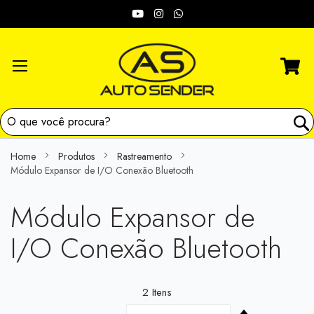
Skip
Redes
to
Content
sociais:
Home
Produtos
Rastreamento
Módulo Expansor de I/O Conexão Bluetooth
Módulo Expansor de
I/O Conexão Bluetooth
2
Itens
Set