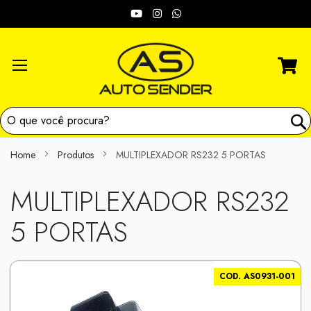
Skip
Redes
to
Content
sociais:
Home
Produtos
MULTIPLEXADOR RS232 5 PORTAS
MULTIPLEXADOR RS232
5 PORTAS
Skip
COD. AS0931-001
to
the
end