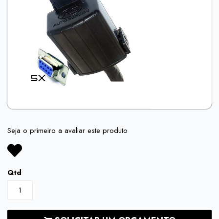
of
the
images
gallery
Skip
to
Seja o primeiro a avaliar este produto
the
beginning
of
the
Qtd
images
gallery