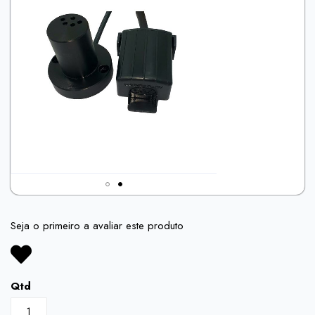
the
end
of
the
images
gallery
Skip
to
Seja o primeiro a avaliar este produto
the
beginning
of
the
Qtd
images
gallery