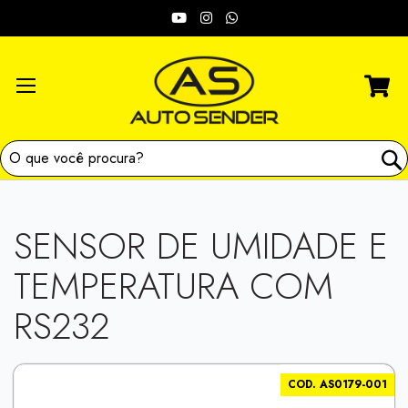
Skip
Redes
to
Content
sociais:
SENSOR DE UMIDADE E
TEMPERATURA COM
RS232
Skip
COD. AS0179-001
to