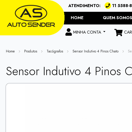
ATENDIMENTO:
11 5588-
HOME
QUEM SOMO
CAR
MINHA CONTA
Home
Produtos
Tacógrafos
Sensor Indutivo 4 Pinos Chato
Se
Sensor Indutivo 4 Pinos
Skip
to
the
end
of
the
images