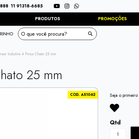
Redes
8888
11 91318‑6685
sociais:
S
PRODUTOS
PROMOÇÕES
RINHO
Busca
Busca
nsor Indutivo 4 Pinos Chato 25 mm
 Chato 25 mm
COD. AS1062
Seja o primeiro 
Qtd