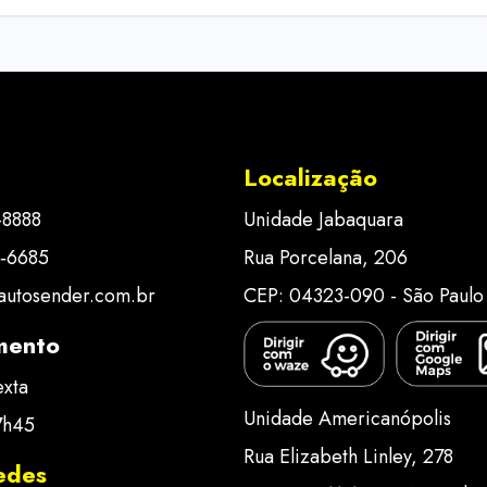
Localização
-8888
Unidade Jabaquara
8‑6685
Rua Porcelana, 206
autosender.com.br
CEP: 04323-090 - São Paulo 
mento
exta
Unidade Americanópolis
7h45
Rua Elizabeth Linley, 278
edes