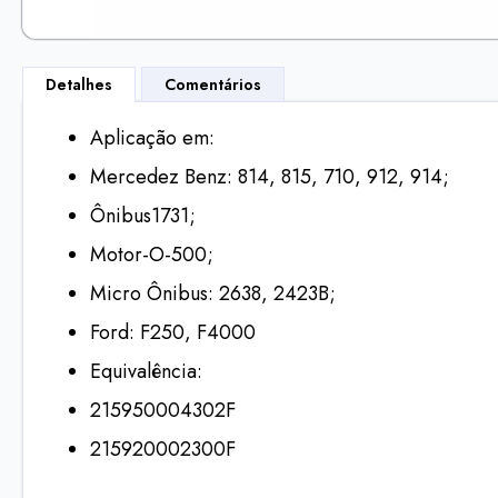
Skip
to
Detalhes
Comentários
the
beginning
Aplicação em:
of
Mercedez Benz: 814, 815, 710, 912, 914;
the
Ônibus1731;
images
gallery
Motor-O-500;
Micro Ônibus: 2638, 2423B;
Ford: F250, F4000
Equivalência:
215950004302F
215920002300F